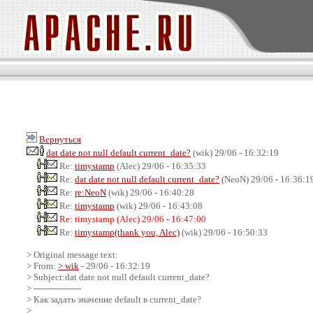
Вернуться
dat date not null default current_date?
(wik) 29/06 - 16:32:19
Re:
timуstamp
(Alec) 29/06 - 16:35:33
Re:
dat date not null default current_date?
(NeoN) 29/06 - 16:36:1
Re:
re:NeoN
(wik) 29/06 - 16:40:28
Re:
timуstamp
(wik) 29/06 - 16:43:08
Re: timуstamp (Alec) 29/06 - 16:47:00
Re:
timуstamp(thank you, Alec)
(wik) 29/06 - 16:50:33
> Original message text:
> From:
> wik
- 29/06 - 16:32:19
> Subject:dat date not null default current_date?
> -----------------
> Как задать значение default в current_date?
>