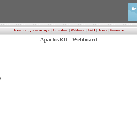
Новости
|
Документация
|
Download
|
Webboard
|
FAQ
|
Поиск
|
Контакты
Apache.RU - Webboard
9