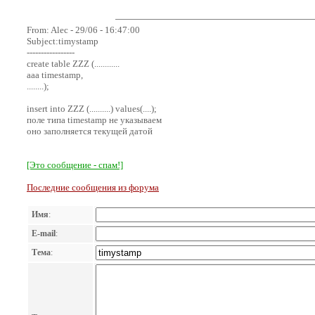
From: Alec - 29/06 - 16:47:00
Subject:timуstamp
-----------------
create table ZZZ (............
aaa timestamp,
........);
insert into ZZZ (..........) values(....);
поле типа timestamp не указываем
оно заполняется текущей датой
[Это сообщение - спам!]
Последние сообщения из форума
Имя
:
E-mail
:
Тема
: