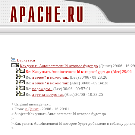
Вернуться
Как узнать Autoincrement Id которое будет до
(Денис) 29/06 - 16:2
Re: Как узнать Autoincrement Id которое будет до (Alec) 29/06 -
Re:
а зачем? и можно так:
(Lev) 30/06 - 09:23:26
Re:
а зачем? и можно так:
(Alec) 30/06 - 09:34:28
Re:
подождем...
(Lev) 30/06 - 09:57:01
Re:
а тут зачастую так
(Alec) 30/06 - 10:33:25
> Original message text:
> From:
> Денис
- 29/06 - 16:29:01
> Subject:Как узнать Autoincrement Id которое будет до
> -----------------
> Как узнать Autoincrement Id которое будет добавлено в таблицу до вн
>