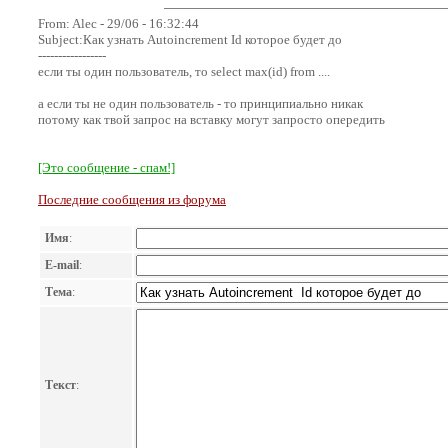
From: Alec - 29/06 - 16:32:44
Subject:Как узнать Autoincrement Id которое будет до
-----------------
если ты один пользователь, то select max(id) from ....
а если ты не один пользователь - то принципиально никак
потому как твой запрос на вставку могут запросто опередить
[Это сообщение - спам!]
Последние сообщения из форума
Имя
:
E-mail
:
Тема
:
Текст
: