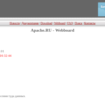
Новости
|
Документация
|
Download
|
Webboard
|
FAQ
|
Поиск
|
Контакты
Apache.RU - Webboard
9:01
 16:32:44
есения туда данных.