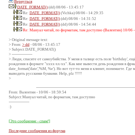
Вернуться
DATE_FORMAT()
(dd) 08/06 - 13:45:17
Re:
DATE_FORMAT()
(Vichka) 08/06 - 14:29:35
Re:
DATE_FORMAT()
(dd) 08/06 - 14:31:52
Re:
DATE_FORMAT()
(dd) 08/06 - 14:54:44
Re: Мануал читай, по форматам, там доступно (Валентин) 10/06 -
> Original message text:
> From:
> dd
- 08/06 - 13:45:17
> Subject:DATE_FORMAT()
> -----------------
> Люди, спасите от самоубийства. У меня в талице есть поле 'birthday', ещ
рождения в формате "xxxx-xx-xx". Как мне вывести день рождения в фрм
date_format('date','%M, %e'). Но вот тут-то меня и клинит, понимаете. Гд
выводить русскими буквами. Help, plz !!!!!!
>
From: Валентин - 10/06 - 18:59:54
Subject:Мануал читай, по форматам, там доступно
-----------------
:)
[Это сообщение - спам!]
Последние сообщения из форума