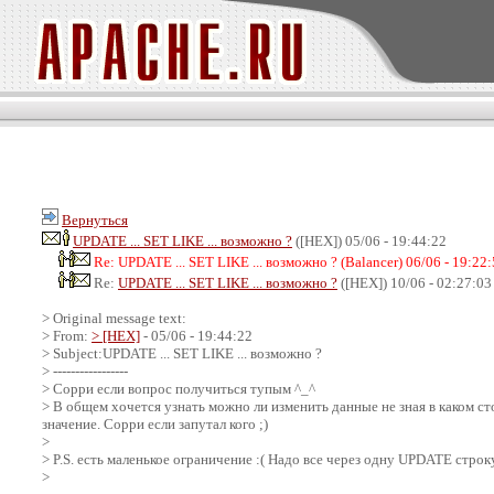
Вернуться
UPDATE ... SET LIKE ... возможно ?
([HEX]) 05/06 - 19:44:22
Re: UPDATE ... SET LIKE ... возможно ? (Balancer) 06/06 - 19:22
Re:
UPDATE ... SET LIKE ... возможно ?
([HEX]) 10/06 - 02:27:03
> Original message text:
> From:
> [HEX]
- 05/06 - 19:44:22
> Subject:UPDATE ... SET LIKE ... возможно ?
> -----------------
> Сорри если вопрос получиться тупым ^_^
> В общем хочется узнать можно ли изменить данные не зная в каком ст
значение. Сорри если запутал кого ;)
>
> P.S. есть маленькое ограничение :( Надо все через одну UPDATE строк
>