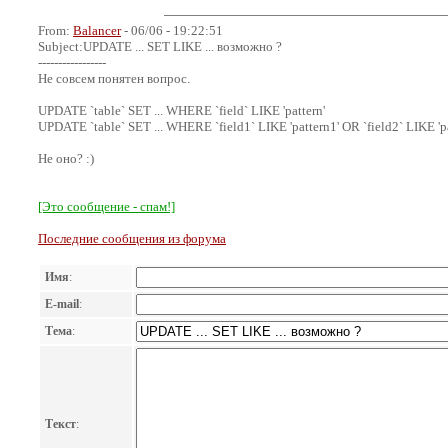
From:
Balancer
- 06/06 - 19:22:51
Subject:UPDATE ... SET LIKE ... возможно ?
-----------------
Не совсем понятен вопрос.
UPDATE `table` SET ... WHERE `field` LIKE 'pattern'
UPDATE `table` SET ... WHERE `field1` LIKE 'pattern1' OR `field2` LIKE 'pa
Не оно? :)
[Это сообщение - спам!]
Последние сообщения из форума
Имя
:
E-mail
:
Тема
:
Текст
: