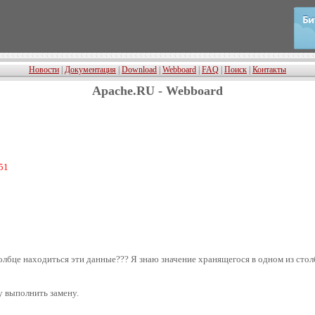
Новости
|
Документация
|
Download
|
Webboard
|
FAQ
|
Поиск
|
Контакты
Apache.RU - Webboard
:51
олбце находиться эти данные??? Я знаю значение хранящегося в одном из стол
у выполнить замену.