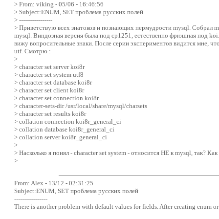
> From: viking - 05/06 - 16:46:56
> Subject:ENUM, SET проблема русских полей
> -----------------
> Приветствую всех знатоков и познающих пермудрости mysql. Собрал mysq
mysql. Виндозная версия была под cp1251, естественно фрюшная под koi. 
вижу вопросительные знаки. После серии экспериментов видится мне, чт
utf. Смотрю :
>
> character set server koi8r
> character set system utf8
> character set database koi8r
> character set client koi8r
> character set connection koi8r
> character-sets-dir /usr/local/share/mysql/charsets
> character set results koi8r
> collation connection koi8r_general_ci
> collation database koi8r_general_ci
> collation server koi8r_general_ci
>
> Насколько я понял - character set system - относится НЕ к mysql, так? 
>
From: Alex - 13/12 - 02:31:25
Subject:ENUM, SET проблема русских полей
-----------------
There is another problem with default values for fields. After creating enum or 