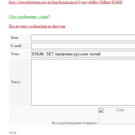
http://www.bugtraq.ru/cgi-bin/forum.mcgi?type=sb&b=16&m=95408
[Это сообщение - спам!]
Последние сообщения из форума
Имя
:
E-mail
:
Тема
:
Текст
:
Код подтверждения отправки:
16528